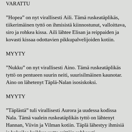
VARATTU
”Hopea” on nyt virallisesti Aili. Tämä ruskeatäplikäs,
tiikerimäinen tyttö on ihmisistä kiinnostunut, valloittava,
siro ja rohkea kissa. Aili lähtee Elisan ja reippaiden ja
kovasti kissaa odottavien pikkupalvelijoiden kotiin.
MYYTY
”Nukku” on nyt virallisesti Aino. Tämä ruskeatäplikäs
tyttö on pentueen suurin neiti, suurisilmäinen kaunotar.
Aino on lähetenyt Täplä-Nalan isosiskoksi.
MYYTY
”Täplästä” tuli virallisesti Aurora ja uudessa kodissa
Nala. Tämä vaalein ruskeatäplikäs tyttö on lähtenyt
Hannan, Viivin ja Vilman kotiin. Täplä lähestyy ihmisiä