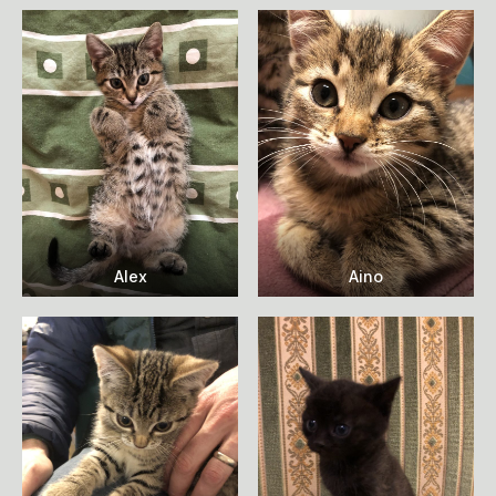
Alex
Aino