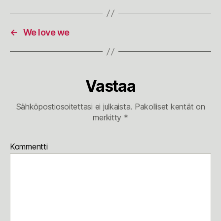
←
We love we
Vastaa
Sähköpostiosoitettasi ei julkaista.
Pakolliset kentät on
merkitty
*
Kommentti