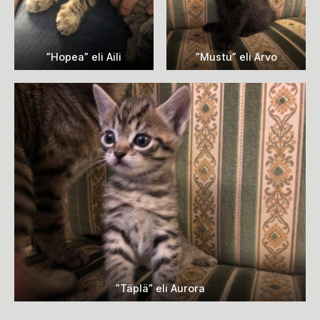
”Hopea” eli Aili
”Mustu” eli Arvo
”Täplä” eli Aurora