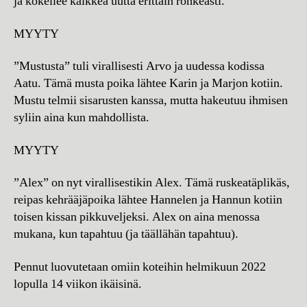
ja kokeilee kaikkea uutta erittäin rohkeasti.
MYYTY
”Mustusta” tuli virallisesti Arvo ja uudessa kodissa
Aatu. Tämä musta poika lähtee Karin ja Marjon kotiin.
Mustu telmii sisarusten kanssa, mutta hakeutuu ihmisen
syliin aina kun mahdollista.
MYYTY
”Alex” on nyt virallisestikin Alex. Tämä ruskeatäplikäs,
reipas kehrääjäpoika lähtee Hannelen ja Hannun kotiin
toisen kissan pikkuveljeksi. Alex on aina menossa
mukana, kun tapahtuu (ja täällähän tapahtuu).
Pennut luovutetaan omiin koteihin helmikuun 2022
lopulla 14 viikon ikäisinä.