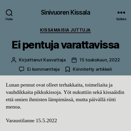
Sinivuoren Kissala
Haku
Valikko
Kategoriat
KISSAMAISIA JUTTUJA
Ei pentuja varattavissa
Kirjoittanut
Kasvattaja
15 toukokuun, 2022
Kirjoittaja
Julkaisupäivämäärä
artikkeliin
Ei kommentteja
Kiinnitetty artikkeli
Ei
pentuja
Lunan pennut ovat olleet terhakkaita, toimeliaita ja
varattavissa
vauhdikkaita pikkukissoja. Yöt nukuttiin sekä kissaäidin
että omien ihmisten lämpimässä, mutta päivällä riitti
menoa.
Varaustilanne 15.5.2022